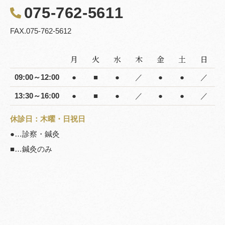
075-762-5611
FAX.075-762-5612
月
火
水
木
金
土
日
09:00～12:00
●
■
●
／
●
●
／
13:30～16:00
●
■
●
／
●
●
／
休診日：木曜・日祝日
●…診察・鍼灸
■…鍼灸のみ