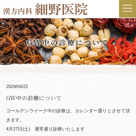
t
o
g
g
l
e
n
a
GW中の診療について
v
i
g
a
t
i
o
n
2024/04/22
GW中の診療について
ゴールデンウイーク中の診療は、カレンダー通りとさせて頂
きます。
4月27日(土) 通常通り診療いたします